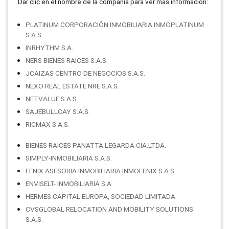
Dar clic en el nombre de la compañí­a para ver más información:
PLATINUM CORPORACIÓN INMOBILIARIA INMOPLATINUM
S.A.S.
INRHYTHM S.A.
NERS BIENES RAICES S.A.S.
JCAIZAS CENTRO DE NEGOCIOS S.A.S.
NEXO REAL ESTATE NRE S.A.S.
NETVALUE S.A.S.
SAJEBULLCAY S.A.S.
RICMAX S.A.S.
BIENES RAICES PANATTA LEGARDA CIA.LTDA.
SIMPLY-INMOBILIARIA S.A.S.
FENIX ASESORIA INMOBILIARIA INMOFENIX S.A.S.
ENVISELT- INMOBILIARIA S.A.
HERMES CAPITAL EUROPA, SOCIEDAD LIMITADA
CVSGLOBAL RELOCATION AND MOBILITY SOLUTIONS
S.A.S.