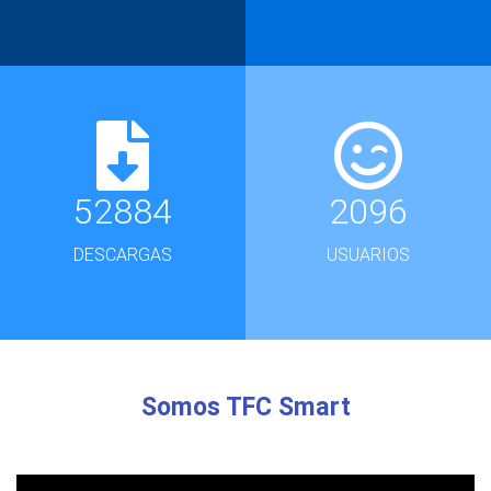
52884
2096
DESCARGAS
USUARIOS
Somos TFC Smart