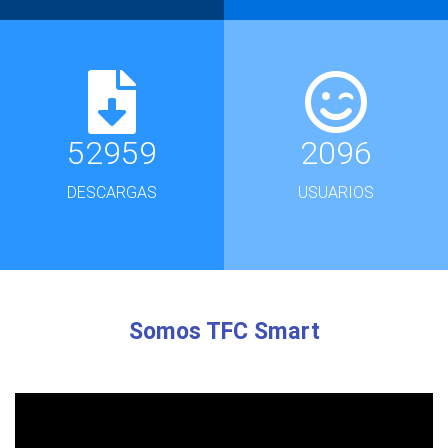
52959
2096
DESCARGAS
USUARIOS
Somos TFC Smart