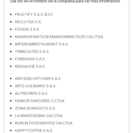
Dar clic en el nombre de la compañí­a para ver más información:
FRUCTIFY S.A.S. B.I.C.
RECLUTAS S.A.
FOODIX S.A.S.
MANSION MATILDE MANSIONMALTILDE CIA.LTDA.
IMPERIUMRESTAURANT S.A.S.
TRIBECA FDS S.A.S.
FONDA356 S.A.S.
REDHACHÉ S.A.S.
AMYSDELI KITCHEN S.A.S.
ARTE-CULINARIO S.A.S.
ALPREVIRPE S.A.S.
FANKOR FANCOREC C.LTDA.
ZONA BONGUSTO S.A.
LA MARQUESINA CIA.LTDA.
BORLIN FOODSERVICE CIA.LTDA.
HAPPYCOFFEE S.A.S.