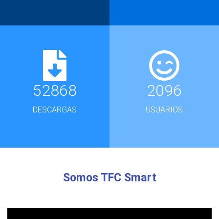
52868
2096
DESCARGAS
USUARIOS
Somos TFC Smart