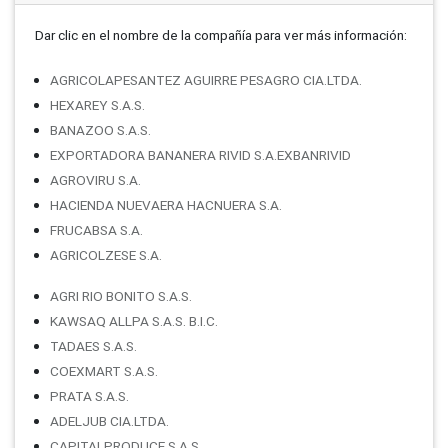
Dar clic en el nombre de la compañí­a para ver más información:
AGRICOLAPESANTEZ AGUIRRE PESAGRO CIA.LTDA.
HEXAREY S.A.S.
BANAZOO S.A.S.
EXPORTADORA BANANERA RIVID S.A.EXBANRIVID
AGROVIRU S.A.
HACIENDA NUEVAERA HACNUERA S.A.
FRUCABSA S.A.
AGRICOLZESE S.A.
AGRI RIO BONITO S.A.S.
KAWSAQ ALLPA S.A.S. B.I.C.
TADAES S.A.S.
COEXMART S.A.S.
PRATA S.A.S.
ADELJUB CIA.LTDA.
CAPITALPRODUCE S.A.S.