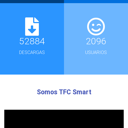
52884
2096
DESCARGAS
USUARIOS
Somos TFC Smart