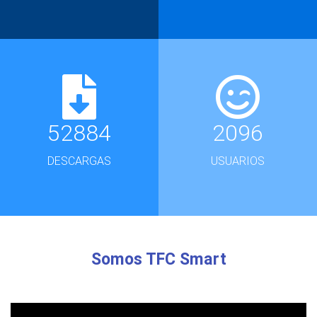
52884
2096
DESCARGAS
USUARIOS
Somos TFC Smart