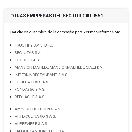
OTRAS EMPRESAS DEL SECTOR CIIU: I561
Dar clic en el nombre de la compañí­a para ver más información:
FRUCTIFY S.A.S. B.I.C.
RECLUTAS S.A.
FOODIX S.A.S.
MANSION MATILDE MANSIONMALTILDE CIA.LTDA.
IMPERIUMRESTAURANT S.A.S.
TRIBECA FDS S.A.S.
FONDA356 S.A.S.
REDHACHÉ S.A.S.
AMYSDELI KITCHEN S.A.S.
ARTE-CULINARIO S.A.S.
ALPREVIRPE S.A.S.
FANKOR FANCOREC C.LTDA.