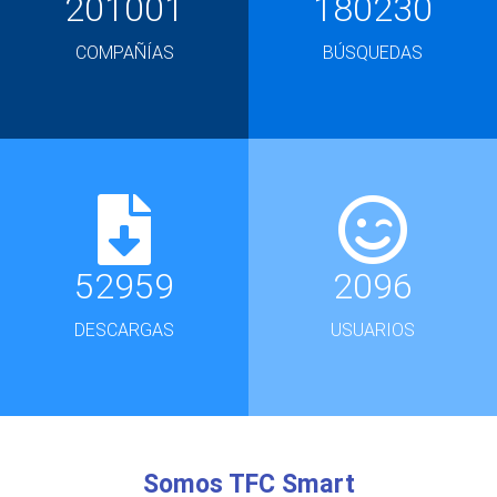
201001
180230
COMPAÑÍAS
BÚSQUEDAS
52959
2096
DESCARGAS
USUARIOS
Somos TFC Smart