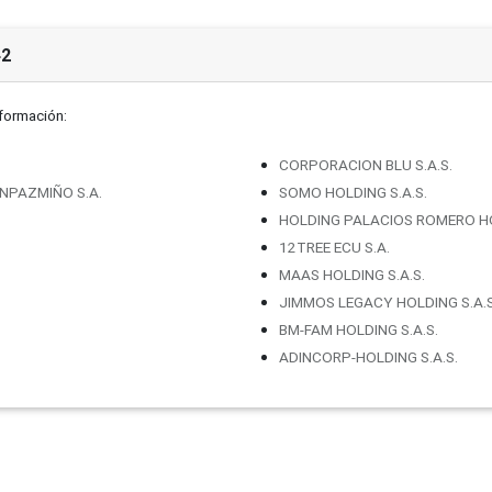
42
nformación:
CORPORACION BLU S.A.S.
NPAZMIÑO S.A.
SOMO HOLDING S.A.S.
HOLDING PALACIOS ROMERO HO
12TREE ECU S.A.
MAAS HOLDING S.A.S.
JIMMOS LEGACY HOLDING S.A.S
BM-FAM HOLDING S.A.S.
ADINCORP-HOLDING S.A.S.