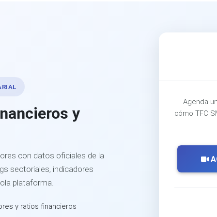
ARIAL
Agenda un
inancieros y
cómo TFC SM
ores con datos oficiales de la
A
s sectoriales, indicadores
sola plataforma.
ores y ratios financieros