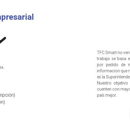
presarial
TFC Smart no ven
trabajo se basa e
por pedido de n
RA.
informacion que n
es la Superintend
Nuestro objetivo
cuenten con mayo
ripción)
país mejor.
ón)