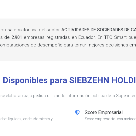
presa ecuatoriana del sector
ACTIVIDADES DE SOCIEDADES DE C
ás de
2.901
empresas registradas en Ecuador. En TFC Smart pued
 y comparaciones de desempeño para tomar mejores decisiones emp
s Disponibles para SIEBZEHN HOLD
s se elaboran bajo pedido utilizando información pública de la Superin
Score Empresarial
or: liquidez, endeudamiento y
Score empresarial con metodol