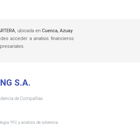
ARTERA
, ubicada en
Cuenca, Azuay
.
es acceder a analisis financieros
resariales.
ING S.A.
tendencia de Compañías.
ogia TFC y analisis de solvencia.