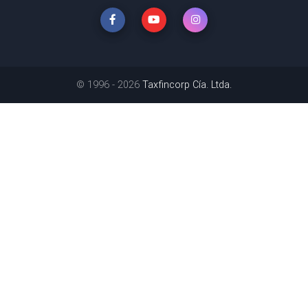
© 1996 - 2026
Taxfincorp Cía. Ltda.