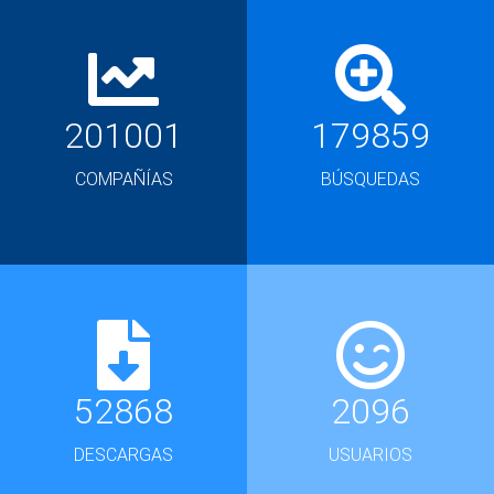
201001
179859
COMPAÑÍAS
BÚSQUEDAS
52868
2096
DESCARGAS
USUARIOS