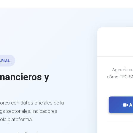
ARIAL
Agenda un
inancieros y
cómo TFC SM
ores con datos oficiales de la
A
s sectoriales, indicadores
sola plataforma.