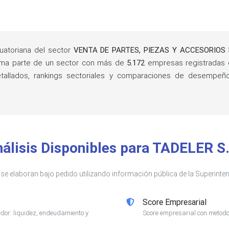
atoriana del sector
VENTA DE PARTES, PIEZAS Y ACCESORIO
rma parte de un sector con más de
5.172
empresas registradas 
detallados, rankings sectoriales y comparaciones de desempe
álisis Disponibles para TADELER S
s se elaboran bajo pedido utilizando información pública de la Superin
Score Empresarial
or: liquidez, endeudamiento y
Score empresarial con metodol