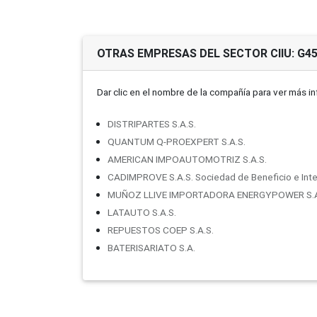
OTRAS EMPRESAS DEL SECTOR CIIU: G4
Dar clic en el nombre de la compañí­a para ver más i
DISTRIPARTES S.A.S.
QUANTUM Q-PROEXPERT S.A.S.
AMERICAN IMPOAUTOMOTRIZ S.A.S.
CADIMPROVE S.A.S. Sociedad de Beneficio e Inte
MUÑOZ LLIVE IMPORTADORA ENERGYPOWER S.A
LATAUTO S.A.S.
REPUESTOS COEP S.A.S.
BATERISARIATO S.A.