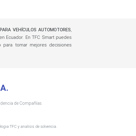
S PARA VEHÍCULOS AUTOMOTORES
,
en Ecuador. En TFC Smart puedes
ño para tomar mejores decisiones
.A.
tendencia de Compañías.
ogia TFC y analisis de solvencia.