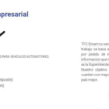
presarial
TFC Smart no ven
trabajo se basa e
por pedido de n
IOS PARA VEHÍCULOS AUTOMOTORES.
informacion que n
es la Superintend
Nuestro objetivo
cuenten con mayo
ripción)
país mejor.
ón)