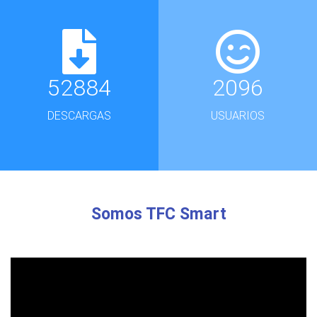
52884
2096
DESCARGAS
USUARIOS
Somos TFC Smart