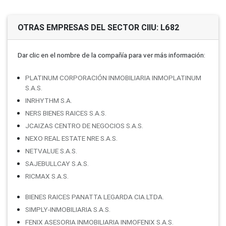
OTRAS EMPRESAS DEL SECTOR CIIU: L682
Dar clic en el nombre de la compañí­a para ver más información:
PLATINUM CORPORACIÓN INMOBILIARIA INMOPLATINUM
S.A.S.
INRHYTHM S.A.
NERS BIENES RAICES S.A.S.
JCAIZAS CENTRO DE NEGOCIOS S.A.S.
NEXO REAL ESTATE NRE S.A.S.
NETVALUE S.A.S.
SAJEBULLCAY S.A.S.
RICMAX S.A.S.
BIENES RAICES PANATTA LEGARDA CIA.LTDA.
SIMPLY-INMOBILIARIA S.A.S.
FENIX ASESORIA INMOBILIARIA INMOFENIX S.A.S.