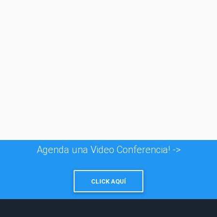
© 1996 - 2026
Taxfincorp Cía. Ltda.