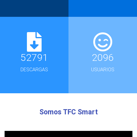
52791
2096
DESCARGAS
USUARIOS
Somos TFC Smart