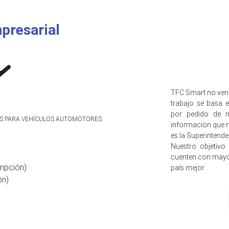
presarial
TFC Smart no ven
trabajo se basa e
por pedido de n
IOS PARA VEHÍCULOS AUTOMOTORES.
informacion que n
es la Superintend
Nuestro objetivo
cuenten con mayo
ripción)
país mejor.
ón)