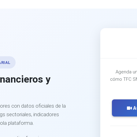
ARIAL
Agenda un
inancieros y
cómo TFC SM
ores con datos oficiales de la
A
s sectoriales, indicadores
sola plataforma.