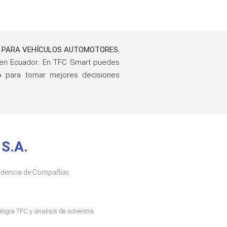
OS PARA VEHÍCULOS AUTOMOTORES
,
en Ecuador. En TFC Smart puedes
ño para tomar mejores decisiones
S.A.
tendencia de Compañías.
ogia TFC y analisis de solvencia.