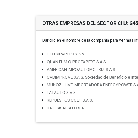
OTRAS EMPRESAS DEL SECTOR CIIU: G4
Dar clic en el nombre de la compañí­a para ver más i
DISTRIPARTES S.A.S.
QUANTUM Q-PROEXPERT S.A.S.
AMERICAN IMPOAUTOMOTRIZ S.A.S.
CADIMPROVE S.A.S. Sociedad de Beneficio e Inte
MUÑOZ LLIVE IMPORTADORA ENERGYPOWER S.A
LATAUTO S.A.S.
REPUESTOS COEP S.A.S.
BATERISARIATO S.A.