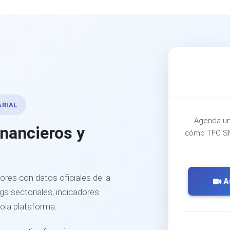
ARIAL
Agenda un
inancieros y
cómo TFC SM
ores con datos oficiales de la
A
s sectoriales, indicadores
sola plataforma.