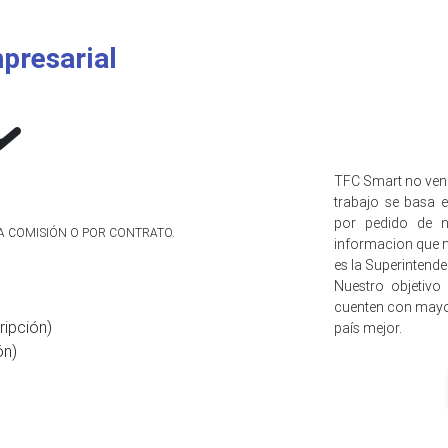
presarial
TFC Smart no ven
trabajo se basa e
por pedido de n
NA COMISIÓN O POR CONTRATO.
informacion que n
es la Superintend
Nuestro objetivo
cuenten con mayo
ripción)
país mejor.
ón)