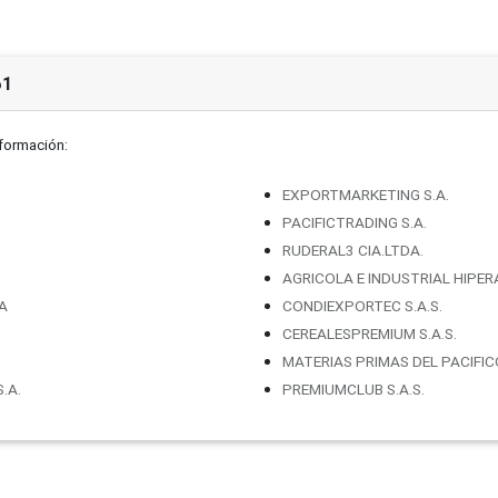
61
nformación:
EXPORTMARKETING S.A.
PACIFICTRADING S.A.
RUDERAL3 CIA.LTDA.
AGRICOLA E INDUSTRIAL HIPER
A
CONDIEXPORTEC S.A.S.
CEREALESPREMIUM S.A.S.
MATERIAS PRIMAS DEL PACIFIC
.A.
PREMIUMCLUB S.A.S.