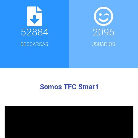
52884
2096
DESCARGAS
USUARIOS
Somos TFC Smart