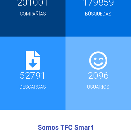
201001
179859
COMPAÑÍAS
BÚSQUEDAS
52791
2096
DESCARGAS
USUARIOS
Somos TFC Smart