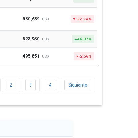
580,639
-22.24%
USD
523,950
46.87%
USD
495,851
-2.56%
USD
2
3
4
Siguiente