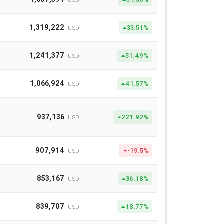
USD
1,319,222
33.51%
USD
1,241,377
51.49%
USD
1,066,924
41.57%
USD
937,136
221.92%
USD
907,914
-19.5%
USD
853,167
36.18%
USD
839,707
18.77%
USD