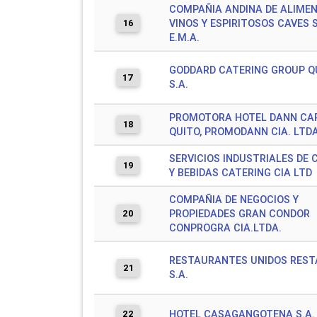
COMPAÑIA ANDINA DE ALIMEN
16
VINOS Y ESPIRITOSOS CAVES S
E.M.A.
GODDARD CATERING GROUP Q
17
S.A.
PROMOTORA HOTEL DANN CA
18
QUITO, PROMODANN CIA. LTDA
SERVICIOS INDUSTRIALES DE
19
Y BEBIDAS CATERING CIA LTD
COMPAÑIA DE NEGOCIOS Y
20
PROPIEDADES GRAN CONDOR
CONPROGRA CIA.LTDA.
RESTAURANTES UNIDOS RES
21
S.A.
22
HOTEL CASAGANGOTENA S.A.