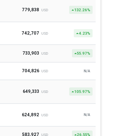
779,838
132.26%
USD
742,707
4.23%
USD
733,903
55.97%
USD
704,826
N/A
USD
649,333
105.97%
USD
624,892
N/A
USD
583,927
26.55%
USD