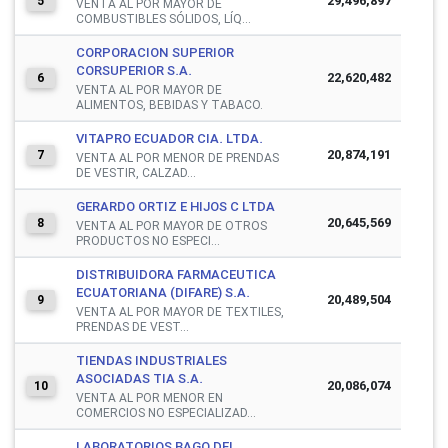
29,496,897
5
VENTA AL POR MAYOR DE
COMBUSTIBLES SÓLIDOS, LÍQ...
CORPORACION SUPERIOR
CORSUPERIOR S.A.
22,620,482
6
VENTA AL POR MAYOR DE
ALIMENTOS, BEBIDAS Y TABACO.
VITAPRO ECUADOR CIA. LTDA.
20,874,191
7
VENTA AL POR MENOR DE PRENDAS
DE VESTIR, CALZAD...
GERARDO ORTIZ E HIJOS C LTDA
20,645,569
8
VENTA AL POR MAYOR DE OTROS
PRODUCTOS NO ESPECI...
DISTRIBUIDORA FARMACEUTICA
ECUATORIANA (DIFARE) S.A.
20,489,504
9
VENTA AL POR MAYOR DE TEXTILES,
PRENDAS DE VEST...
TIENDAS INDUSTRIALES
ASOCIADAS TIA S.A.
20,086,074
10
VENTA AL POR MENOR EN
COMERCIOS NO ESPECIALIZAD...
LABORATORIOS BAGO DEL