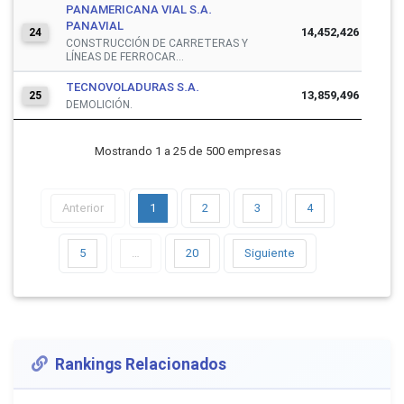
PANAMERICANA VIAL S.A.
PANAVIAL
14,452,426
24
CONSTRUCCIÓN DE CARRETERAS Y
LÍNEAS DE FERROCAR...
TECNOVOLADURAS S.A.
13,859,496
25
DEMOLICIÓN.
Mostrando 1 a 25 de 500 empresas
Anterior
1
2
3
4
5
…
20
Siguiente
Rankings Relacionados