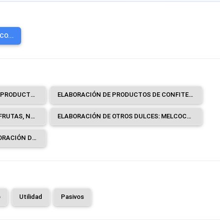
O...
ELABORACIÓN DE CHOCOLATE Y PRODUCTOS DE CHOCOLATE.
ELABORACIÓN DE PRODUCTOS DE CONFITERÍA: CARAMELOS, TURRÓN, GRAGEAS Y PASTILLAS DE CONFITERÍA, GOMA DE MASCAR (CHICLES), CONFITES BLANDOS, CONFITERÍA A BASE DE CHOCOLATE Y CHOCOLATE BLANCO, ETCÉTERA.
CONSERVACIÓN EN AZÚCAR DE FRUTAS, NUECES Y OTROS FRUTOS SECOS, CÁSCARA DE FRUTAS Y OTRAS PARTES DE LAS PLANTAS.
ELABORACIÓN DE OTROS DULCES: MELCOCHAS, COCADAS, NOGADAS, DULCE DE GUAYABA, ALFEÑIQUES, ETCÉTERA.
SERVICIOS DE APOYO A LA ELABORACIÓN DE CACAO, CHOCOLATE Y PRODUCTOS DE CONFITERÍA A CAMBIO DE UNA RETRIBUCIÓN O POR CONTRATO.
o
Utilidad
Pasivos