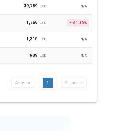
39,759
N/A
USD
1,759
-61.48%
USD
1,310
N/A
USD
989
N/A
USD
Anterior
1
Siguiente