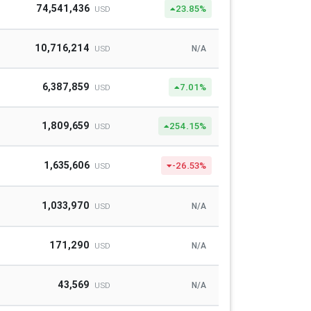
74,541,436
23.85%
USD
10,716,214
N/A
USD
6,387,859
7.01%
USD
1,809,659
254.15%
USD
1,635,606
-26.53%
USD
1,033,970
N/A
USD
171,290
N/A
USD
43,569
N/A
USD