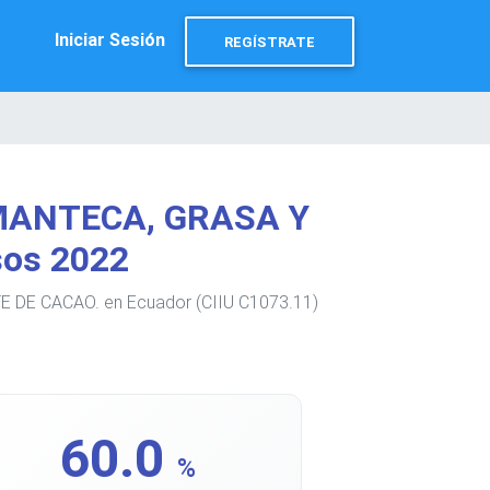
Iniciar Sesión
REGÍSTRATE
 MANTECA, GRASA Y
sos 2022
 DE CACAO. en Ecuador (CIIU C1073.11)
60.0
%