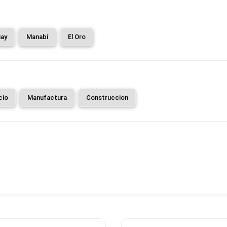
ay
Manabí
El Oro
cio
Manufactura
Construccion