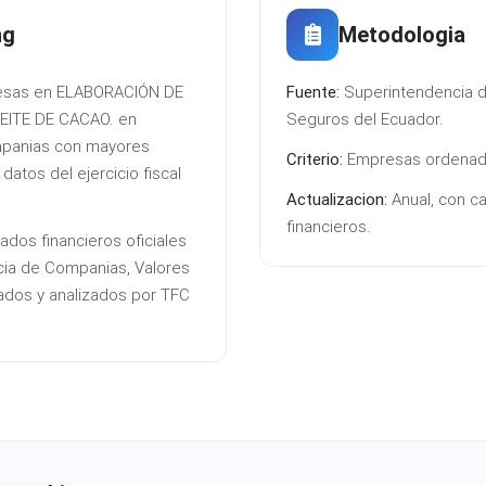
ng
Metodologia
presas en ELABORACIÓN DE
Fuente:
Superintendencia d
EITE DE CACAO. en
Seguros del Ecuador.
mpanias con mayores
Criterio:
Empresas ordenada
atos del ejercicio fiscal
Actualizacion:
Anual, con c
financieros.
ados financieros oficiales
cia de Companias, Valores
ados y analizados por TFC