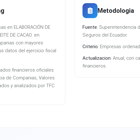
ng
Metodologia
resas en ELABORACIÓN DE
Fuente:
Superintendencia d
EITE DE CACAO. en
Seguros del Ecuador.
mpanias con mayores
Criterio:
Empresas ordenada
 datos del ejercicio fiscal
Actualizacion:
Anual, con c
financieros.
ados financieros oficiales
cia de Companias, Valores
ados y analizados por TFC