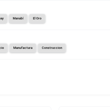
ay
Manabí
El Oro
cio
Manufactura
Construccion