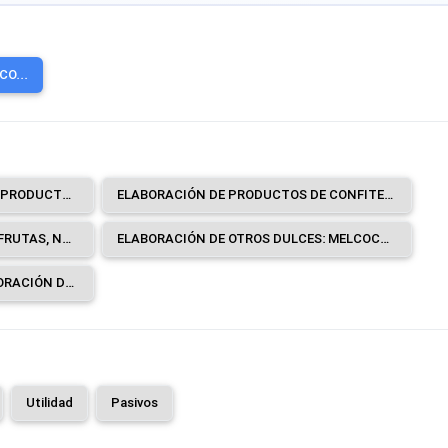
O...
ELABORACIÓN DE CHOCOLATE Y PRODUCTOS DE CHOCOLATE.
ELABORACIÓN DE PRODUCTOS DE CONFITERÍA: CARAMELOS, TURRÓN, GRAGEAS Y PASTILLAS DE CONFITERÍA, GOMA DE MASCAR (CHICLES), CONFITES BLANDOS, CONFITERÍA A BASE DE CHOCOLATE Y CHOCOLATE BLANCO, ETCÉTERA.
CONSERVACIÓN EN AZÚCAR DE FRUTAS, NUECES Y OTROS FRUTOS SECOS, CÁSCARA DE FRUTAS Y OTRAS PARTES DE LAS PLANTAS.
ELABORACIÓN DE OTROS DULCES: MELCOCHAS, COCADAS, NOGADAS, DULCE DE GUAYABA, ALFEÑIQUES, ETCÉTERA.
SERVICIOS DE APOYO A LA ELABORACIÓN DE CACAO, CHOCOLATE Y PRODUCTOS DE CONFITERÍA A CAMBIO DE UNA RETRIBUCIÓN O POR CONTRATO.
Utilidad
Pasivos