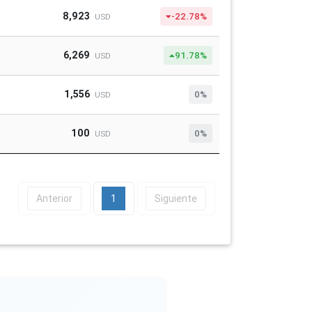
8,923
-22.78%
USD
6,269
91.78%
USD
1,556
0%
USD
100
0%
USD
Anterior
1
Siguiente