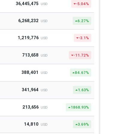
36,445,475
-5.04%
USD
6,268,232
6.27%
USD
1,219,776
-3.1%
USD
713,658
-11.72%
USD
388,401
84.67%
USD
341,964
1.63%
USD
213,656
1868.93%
USD
14,810
3.69%
USD