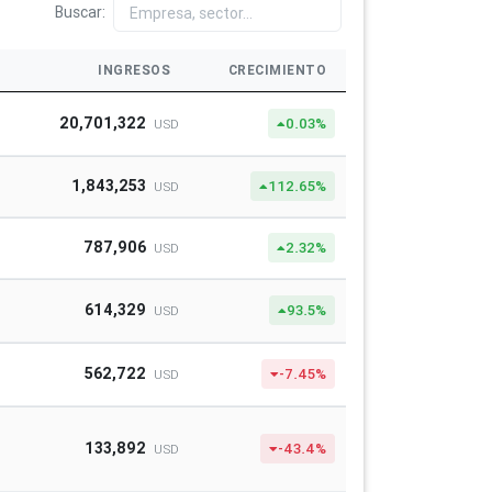
Buscar:
INGRESOS
CRECIMIENTO
20,701,322
0.03%
USD
1,843,253
112.65%
USD
787,906
2.32%
USD
614,329
93.5%
USD
562,722
-7.45%
USD
133,892
-43.4%
USD