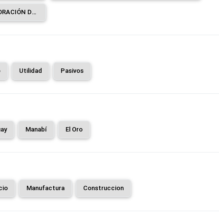
SERVICIOS DE APOYO A LA ELABORACIÓN DE PRODUCTOS DE PANADERÍA A CAMBIO DE UNA RETRIBUCIÓN O POR CONTRATO.
o
Utilidad
Pasivos
ay
Manabí
El Oro
cio
Manufactura
Construccion