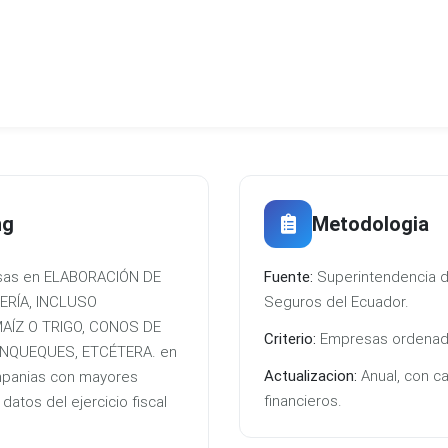
ng
Metodologia
resas en ELABORACIÓN DE
Fuente:
Superintendencia d
RÍA, INCLUSO
Seguros del Ecuador.
AÍZ O TRIGO, CONOS DE
Criterio:
Empresas ordenada
ANQUEQUES, ETCÉTERA. en
Actualizacion:
Anual, con c
mpanias con mayores
financieros.
atos del ejercicio fiscal