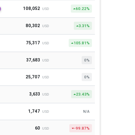
108,052
60.22%
USD
80,302
3.31%
USD
75,317
105.81%
USD
37,683
0%
USD
25,707
0%
USD
3,633
23.43%
USD
1,747
N/A
USD
60
-99.87%
USD