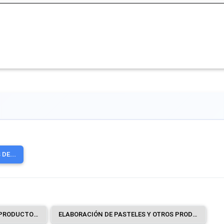
DE...
ELABORACIÓN DE PAN Y OTROS PRODUCTOS DE PANADERÍA SECOS: PAN DE TODO TIPO, PANECILLOS, BIZCOCHOS, TOSTADAS, GALLETAS, ETCÉTERA, INCLUSO ENVASADOS.
ELABORACIÓN DE PASTELES Y OTROS PRODUCTOS DE PASTELERÍA: PASTELES DE FRUTAS, TORTAS, PASTELES, TARTAS, ETCÉTERA, CHURROS, BUÑUELOS, APERITIVOS (BOCADILLOS), ETCÉTERA.