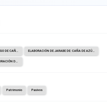
MOLIENDA Y EXTRACCIÓN DE JUGO DE CAÑA (TRAPICHE) Y PRODUCCIÓN DE PANELA.
ELABORACIÓN DE JARABE DE: CAÑA DE AZÚCAR, PALMA, REMOLACHA AZUCARERA, STEVIA, ETCÉTERA.
SERVICIOS DE APOYO A LA ELABORACIÓN DE AZÚCAR A CAMBIO DE UNA RETRIBUCIÓN O POR CONTRATO.
Patrimonio
Pasivos