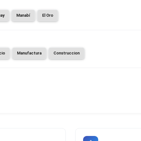
ay
Manabí
El Oro
cio
Manufactura
Construccion