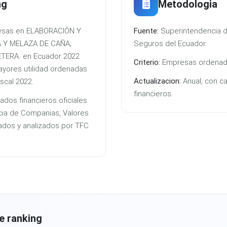
ng
Metodologia
resas en ELABORACIÓN Y
Fuente:
Superintendencia d
 Y MELAZA DE CAÑA;
Seguros del Ecuador.
ERA. en Ecuador 2022
Criterio:
Empresas ordenadas
yores utilidad ordenadas
Actualizacion:
Anual, con c
iscal 2022.
financieros.
ados financieros oficiales
cia de Companias, Valores
ados y analizados por TFC
e ranking