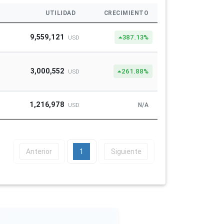
UTILIDAD
CRECIMIENTO
9,559,121
387.13%
USD
3,000,552
261.88%
USD
1,216,978
N/A
USD
Anterior
1
Siguiente