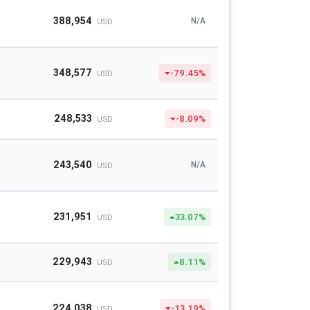
388,954
N/A
USD
348,577
-79.45%
USD
248,533
-8.09%
USD
243,540
N/A
USD
231,951
33.07%
USD
229,943
8.11%
USD
224,038
-13.19%
USD