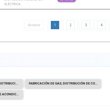
ELÉCTRICA.
Anterior
1
2
3
4
GENERACIÓN, TRANSMISIÓN Y DISTRIBUCIÓN DE ENERGÍA ELÉCTRICA.
FABRICACIÓN DE GAS; DISTRIBUCIÓN DE COMBUSTIBLES GASEOSOS POR TUBERÍAS.
SUMINISTRO DE VAPOR Y DE AIRE ACONDICIONADO.