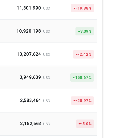
11,301,990
-19.88%
USD
10,920,198
3.39%
USD
10,207,624
-2.42%
USD
3,949,609
158.67%
USD
2,583,464
-28.97%
USD
2,182,563
-5.0%
USD