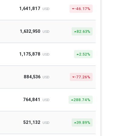
1,641,817
-46.17%
USD
1,632,950
82.63%
USD
1,175,878
2.52%
USD
884,536
-77.26%
USD
764,841
288.74%
USD
521,132
39.89%
USD