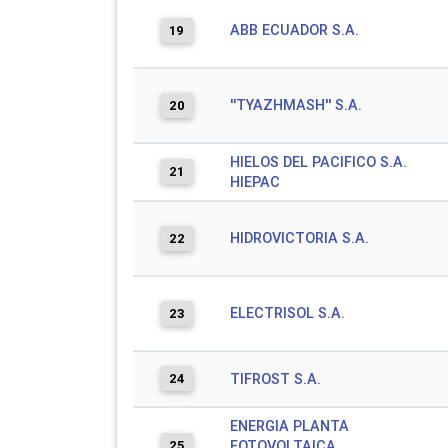
ABB ECUADOR S.A.
19
''TYAZHMASH'' S.A.
20
HIELOS DEL PACIFICO S.A.
21
HIEPAC
HIDROVICTORIA S.A.
22
ELECTRISOL S.A.
23
24
TIFROST S.A.
ENERGIA PLANTA
25
FOTOVOLTAICA