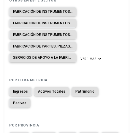
OTROS EN ESTE SECTOR
FABRICACIÓN DE INSTRUMENTOS DE CUERDA, INSTRUMENTOS DE CUERDA CON TECLADO, INCLUIDOS PIANOS AUTOMÁTICOS, GUITARRAS, ETCÉTERA.
FABRICACIÓN DE INSTRUMENTOS DE VIENTO: SILBATOS, CUERNOS DE LLAMADA Y OTROS INSTRUMENTOS SONOROS DE BOCA PARA LLAMADA, ACORDEONES E INSTRUMENTOS SIMILARES, INCLUIDAS ARMÓNICAS.
FABRICACIÓN DE INSTRUMENTOS DE PERCUSIÓN: TAMBORES, XILÓFONOS, CASTAÑUELAS, ETCÉTERA.
FABRICACIÓN DE PARTES, PIEZAS Y ACCESORIOS DE INSTRUMENTOS: METRÓNOMOS, DIAPASONES DE PERCUSIÓN Y DE BOCA, TARJETAS, DISCOS Y ROLLOS PARA INSTRUMENTOS MECÁNICOS AUTOMÁTICOS, ETCÉTERA.
SERVICIOS DE APOYO A LA FABRICACIÓN DE INSTRUMENTOS MUSICALES A CAMBIO DE UNA RETRIBUCIÓN O POR CONTRATO.
VER 1 MAS
POR OTRA METRICA
Ingresos
Activos Totales
Patrimonio
Pasivos
POR PROVINCIA