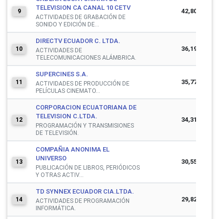
TELEVISION CA CANAL 10 CETV
42,807,782
9
ACTIVIDADES DE GRABACIÓN DE
SONIDO Y EDICIÓN DE...
DIRECTV ECUADOR C. LTDA.
36,194,833
10
ACTIVIDADES DE
TELECOMUNICACIONES ALÁMBRICA.
SUPERCINES S.A.
35,770,599
11
ACTIVIDADES DE PRODUCCIÓN DE
PELÍCULAS CINEMATO...
CORPORACION ECUATORIANA DE
TELEVISION C.LTDA.
34,317,831
12
PROGRAMACIÓN Y TRANSMISIONES
DE TELEVISIÓN.
COMPAÑIA ANONIMA EL
UNIVERSO
30,552,104
13
PUBLICACIÓN DE LIBROS, PERIÓDICOS
Y OTRAS ACTIV...
TD SYNNEX ECUADOR CIA.LTDA.
29,820,842
14
ACTIVIDADES DE PROGRAMACIÓN
INFORMÁTICA.