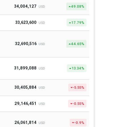
34,004,127
49.08%
USD
33,623,600
17.79%
USD
32,690,516
44.65%
USD
31,899,088
13.34%
USD
30,405,884
-5.55%
USD
29,146,451
-0.55%
USD
26,061,814
-0.9%
USD