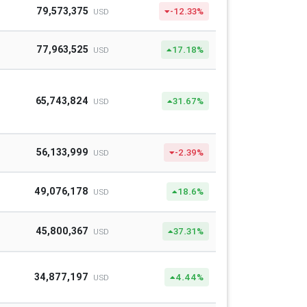
79,573,375
-12.33%
USD
77,963,525
17.18%
USD
65,743,824
31.67%
USD
56,133,999
-2.39%
USD
49,076,178
18.6%
USD
45,800,367
37.31%
USD
34,877,197
4.44%
USD