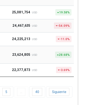
25,081,754
19.58%
USD
24,467,635
-54.09%
USD
24,225,213
-11.0%
USD
23,624,805
28.68%
USD
22,377,873
-3.69%
USD
5
…
40
Siguiente