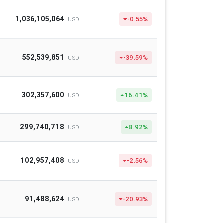
1,036,105,064
-0.55%
USD
552,539,851
-39.59%
USD
302,357,600
16.41%
USD
299,740,718
8.92%
USD
102,957,408
-2.56%
USD
91,488,624
-20.93%
USD