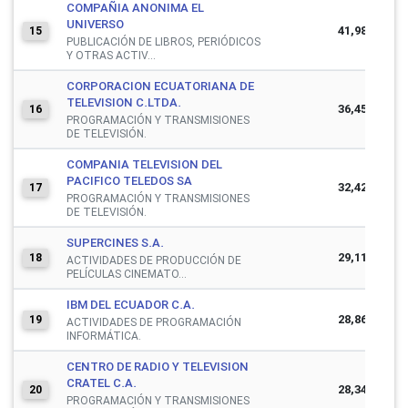
COMPAÑIA ANONIMA EL
UNIVERSO
41,988,758
15
PUBLICACIÓN DE LIBROS, PERIÓDICOS
Y OTRAS ACTIV...
CORPORACION ECUATORIANA DE
TELEVISION C.LTDA.
36,452,908
16
PROGRAMACIÓN Y TRANSMISIONES
DE TELEVISIÓN.
COMPANIA TELEVISION DEL
PACIFICO TELEDOS SA
32,421,797
17
PROGRAMACIÓN Y TRANSMISIONES
DE TELEVISIÓN.
SUPERCINES S.A.
29,116,333
18
ACTIVIDADES DE PRODUCCIÓN DE
PELÍCULAS CINEMATO...
IBM DEL ECUADOR C.A.
28,860,318
19
ACTIVIDADES DE PROGRAMACIÓN
INFORMÁTICA.
CENTRO DE RADIO Y TELEVISION
CRATEL C.A.
28,346,369
20
PROGRAMACIÓN Y TRANSMISIONES