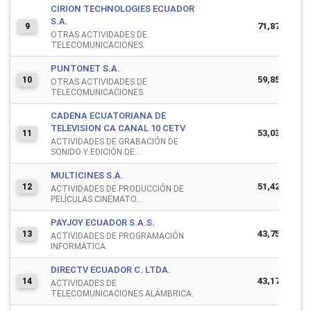
CIRION TECHNOLOGIES ECUADOR
S.A.
71,879,206
9
OTRAS ACTIVIDADES DE
TELECOMUNICACIONES.
PUNTONET S.A.
59,850,063
10
OTRAS ACTIVIDADES DE
TELECOMUNICACIONES.
CADENA ECUATORIANA DE
TELEVISION CA CANAL 10 CETV
53,030,014
11
ACTIVIDADES DE GRABACIÓN DE
SONIDO Y EDICIÓN DE...
MULTICINES S.A.
51,427,856
12
ACTIVIDADES DE PRODUCCIÓN DE
PELÍCULAS CINEMATO...
PAYJOY ECUADOR S.A.S.
43,751,404
13
ACTIVIDADES DE PROGRAMACIÓN
INFORMÁTICA.
DIRECTV ECUADOR C. LTDA.
43,177,975
14
ACTIVIDADES DE
TELECOMUNICACIONES ALÁMBRICA.