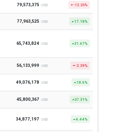
79,573,375
-12.33%
USD
77,963,525
17.18%
USD
65,743,824
31.67%
USD
56,133,999
-2.39%
USD
49,076,178
18.6%
USD
45,800,367
37.31%
USD
34,877,197
4.44%
USD