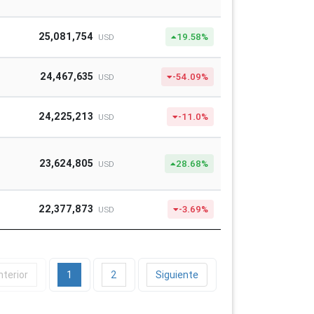
25,081,754
19.58%
USD
24,467,635
-54.09%
USD
24,225,213
-11.0%
USD
23,624,805
28.68%
USD
22,377,873
-3.69%
USD
nterior
1
2
Siguiente