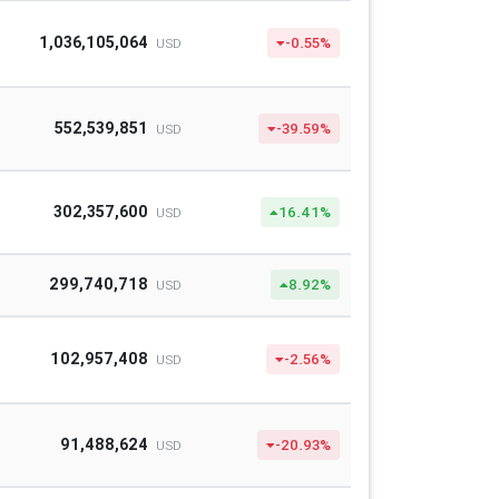
1,036,105,064
-0.55%
USD
552,539,851
-39.59%
USD
302,357,600
16.41%
USD
299,740,718
8.92%
USD
102,957,408
-2.56%
USD
91,488,624
-20.93%
USD