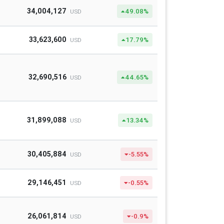
34,004,127
49.08%
USD
33,623,600
17.79%
USD
32,690,516
44.65%
USD
31,899,088
13.34%
USD
30,405,884
-5.55%
USD
29,146,451
-0.55%
USD
26,061,814
-0.9%
USD