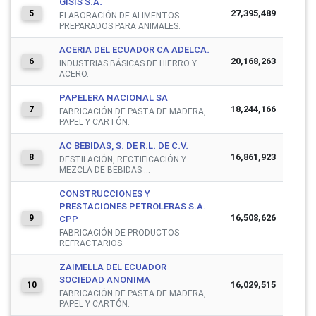
GISIS S.A.
27,395,489
5
ELABORACIÓN DE ALIMENTOS
PREPARADOS PARA ANIMALES.
ACERIA DEL ECUADOR CA ADELCA.
20,168,263
6
INDUSTRIAS BÁSICAS DE HIERRO Y
ACERO.
PAPELERA NACIONAL SA
18,244,166
7
FABRICACIÓN DE PASTA DE MADERA,
PAPEL Y CARTÓN.
AC BEBIDAS, S. DE R.L. DE C.V.
16,861,923
8
DESTILACIÓN, RECTIFICACIÓN Y
MEZCLA DE BEBIDAS ...
CONSTRUCCIONES Y
PRESTACIONES PETROLERAS S.A.
16,508,626
9
CPP
FABRICACIÓN DE PRODUCTOS
REFRACTARIOS.
ZAIMELLA DEL ECUADOR
SOCIEDAD ANONIMA
16,029,515
10
FABRICACIÓN DE PASTA DE MADERA,
PAPEL Y CARTÓN.