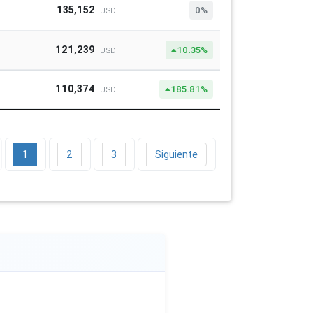
135,152
0%
USD
121,239
10.35%
USD
110,374
185.81%
USD
1
2
3
Siguiente