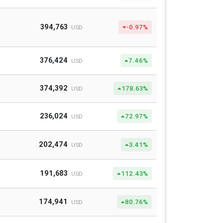
394,763
-0.97%
USD
376,424
7.46%
USD
374,392
178.63%
USD
236,024
72.97%
USD
202,474
3.41%
USD
191,683
112.43%
USD
174,941
80.76%
USD