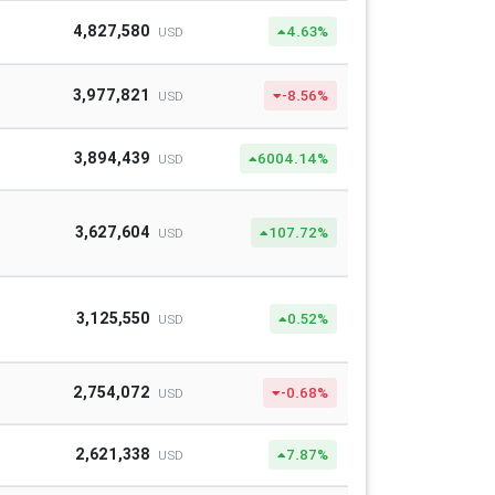
4,827,580
4.63%
USD
3,977,821
-8.56%
USD
3,894,439
6004.14%
USD
3,627,604
107.72%
USD
3,125,550
0.52%
USD
2,754,072
-0.68%
USD
2,621,338
7.87%
USD