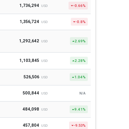
1,736,294
-0.66%
USD
1,356,724
-0.8%
USD
1,292,642
2.69%
USD
1,103,845
2.28%
USD
526,506
1.04%
USD
500,844
N/A
USD
484,098
9.41%
USD
457,804
-9.53%
USD