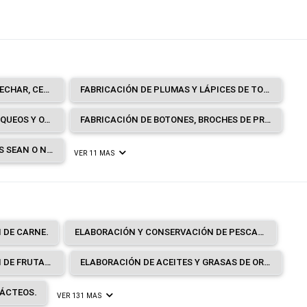
FABRICACIÓN DE SELLOS PARA FECHAR, CERRAR O NUMERAR, APARATOS MANUALES PARA IMPRIMIR Y ESTAMPAR EN RELIEVE, MEMBRETES, APARATOS DE IMPRESIÓN MANUAL, CINTAS PREPARADAS PARA MÁQUINAS DE ESCRIBIR Y ALMOHADILLAS ENTINTADAS.
FABRICACIÓN DE PLUMAS Y LÁPICES DE TODA CLASE, SEAN O NO MECÁNICOS, INCLUIDO MINAS PARA LÁPICES.
FABRICACIÓN DE GLOBOS TERRÁQUEOS Y OTROS INSTRUMENTOS, APARATOS Y MODELOS DISEÑADOS PARA DEMOSTRACIONES.
FABRICACIÓN DE BOTONES, BROCHES DE PRESIÓN, CORCHETES DE PRESIÓN, CIERRES DE CREMALLERA (EXCEPTO METÁLICOS).
FABRICACIÓN DE ENCENDEDORES SEAN O NO MECÁNICOS, ELÉCTRICOS Y DE OTRO TIPO INCLUIDO SUS REPUESTOS.
VER 11 MAS
 DE CARNE.
ELABORACIÓN Y CONSERVACIÓN DE PESCADOS, CRUSTÁCEOS Y MOLUSCOS.
ELABORACIÓN Y CONSERVACIÓN DE FRUTAS, LEGUMBRES Y HORTALIZAS.
ELABORACIÓN DE ACEITES Y GRASAS DE ORIGEN VEGETAL Y ANIMAL.
ÁCTEOS.
VER 131 MAS