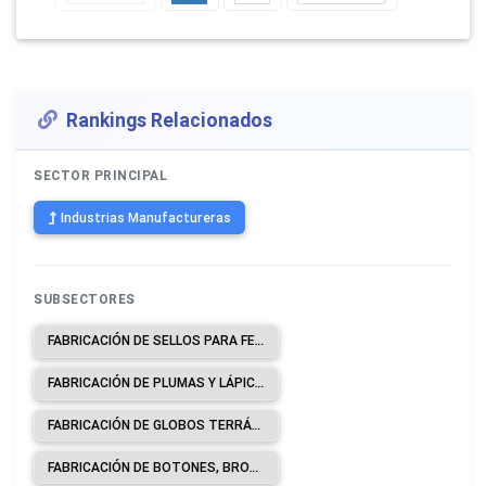
Rankings Relacionados
SECTOR PRINCIPAL
Industrias Manufactureras
SUBSECTORES
FABRICACIÓN DE SELLOS PARA FECHAR, CERRAR O NUMERAR, APARATOS MANUALES PARA IMPRIMIR Y ESTAMPAR EN RELIEVE, MEMBRETES, APARATOS DE IMPRESIÓN MANUAL, CINTAS PREPARADAS PARA MÁQUINAS DE ESCRIBIR Y ALMOHADILLAS ENTINTADAS.
FABRICACIÓN DE PLUMAS Y LÁPICES DE TODA CLASE, SEAN O NO MECÁNICOS, INCLUIDO MINAS PARA LÁPICES.
FABRICACIÓN DE GLOBOS TERRÁQUEOS Y OTROS INSTRUMENTOS, APARATOS Y MODELOS DISEÑADOS PARA DEMOSTRACIONES.
FABRICACIÓN DE BOTONES, BROCHES DE PRESIÓN, CORCHETES DE PRESIÓN, CIERRES DE CREMALLERA (EXCEPTO METÁLICOS).