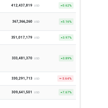
412,437,819
0.62%
USD
367,366,260
5.16%
USD
351,017,179
3.97%
USD
333,481,370
3.89%
USD
330,291,713
-3.64%
USD
309,641,501
7.67%
USD