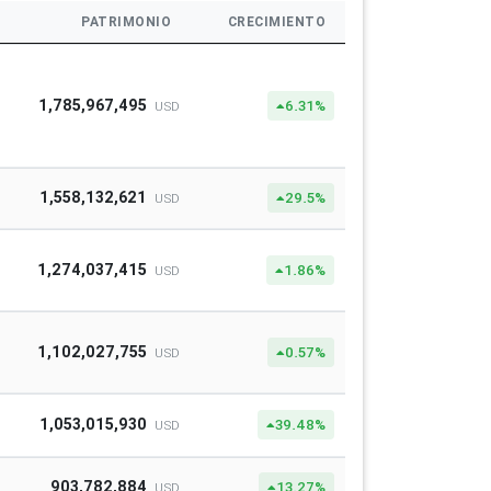
PATRIMONIO
CRECIMIENTO
1,785,967,495
6.31%
USD
1,558,132,621
29.5%
USD
1,274,037,415
1.86%
USD
1,102,027,755
0.57%
USD
1,053,015,930
39.48%
USD
903,782,884
13.27%
USD