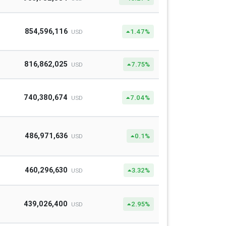
854,596,116
1.47%
USD
816,862,025
7.75%
USD
740,380,674
7.04%
USD
486,971,636
0.1%
USD
460,296,630
3.32%
USD
439,026,400
2.95%
USD