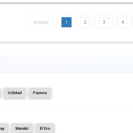
Anterior
1
2
3
4
Utilidad
Pasivos
ay
Manabí
El Oro