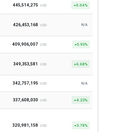
445,514,275
0.04%
USD
426,453,168
N/A
USD
409,906,007
5.93%
USD
349,353,581
6.68%
USD
342,757,195
N/A
USD
337,608,030
4.23%
USD
320,981,158
3.78%
USD