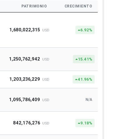
PATRIMONIO
CRECIMIENTO
1,680,022,315
6.92%
USD
1,250,762,942
15.41%
USD
1,203,236,229
41.96%
USD
1,095,786,409
N/A
USD
842,176,276
9.18%
USD