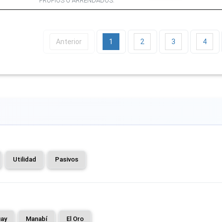
PROPIOS O ARRENDADOS.
Anterior
1
2
3
4
Utilidad
Pasivos
ay
Manabí
El Oro