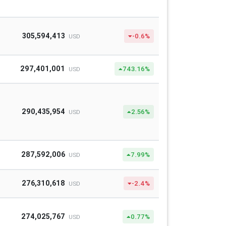
305,594,413
-0.6%
USD
297,401,001
743.16%
USD
290,435,954
2.56%
USD
287,592,006
7.99%
USD
276,310,618
-2.4%
USD
274,025,767
0.77%
USD