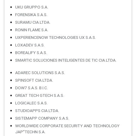
UKU GRUPPO S.A.
FORENSIKA S.A.S.
SURAMU CIA.LTDA.
RONIN FLAME S.A.
UXPERIENCENOW TECHNOLOGIES UX S.A.S.
LOXADEV S.A.S.
BOREALIFY S.A.S.
SMARTIC SOLUCIONES INTELIGENTES DE TIC CIA.LTDA.
ADAREC SOLUTIONS S.A.S.
SPINSOFT CIA.LTDA.
DOW7 S.A.S. B.I.C.
GREAT TECH GTECH S.A.S.
LOGICALEC S.A.S.
STUDIOAPPS CIA.LTDA.
SISTEMAPP COMPANY S.A.S.
WORLDWIDE CORPORATE SECURITY AND TECHNOLOGY
JAP''TECHN S.A.