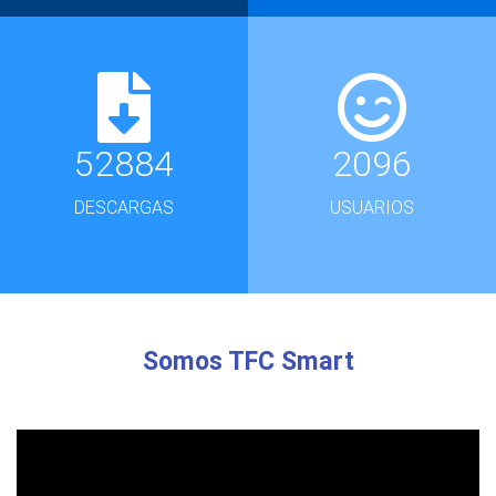
52884
2096
DESCARGAS
USUARIOS
Somos TFC Smart