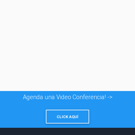
© 1996 - 2026
Taxfincorp Cía. Ltda.