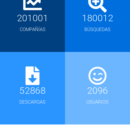
201001
180012
COMPAÑÍAS
BÚSQUEDAS
52868
2096
DESCARGAS
USUARIOS