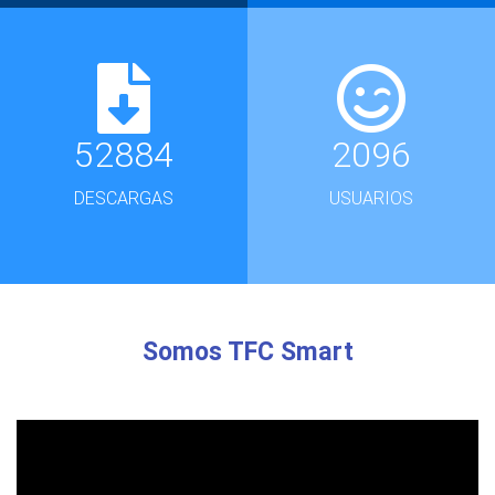
52884
2096
DESCARGAS
USUARIOS
Somos TFC Smart