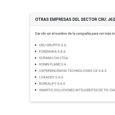
OTRAS EMPRESAS DEL SECTOR CIIU: J6
Dar clic en el nombre de la compañí­a para ver más i
UKU GRUPPO S.A.
FORENSIKA S.A.S.
SURAMU CIA.LTDA.
RONIN FLAME S.A.
UXPERIENCENOW TECHNOLOGIES UX S.A.S.
LOXADEV S.A.S.
BOREALIFY S.A.S.
SMARTIC SOLUCIONES INTELIGENTES DE TIC CIA