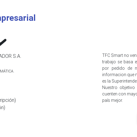
presarial
TFC Smart no ven
DOR S.A.
trabajo se basa e
por pedido de n
MÁTICA.
informacion que n
es la Superintend
Nuestro objetivo
cuenten con mayo
ripción)
país mejor.
ón)