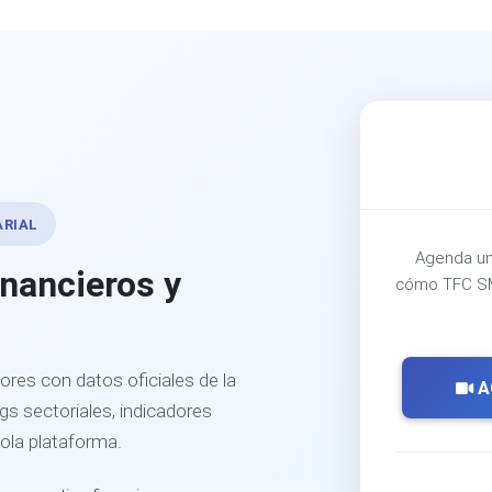
ARIAL
Agenda un
inancieros y
cómo TFC SM
ores con datos oficiales de la
A
s sectoriales, indicadores
sola plataforma.