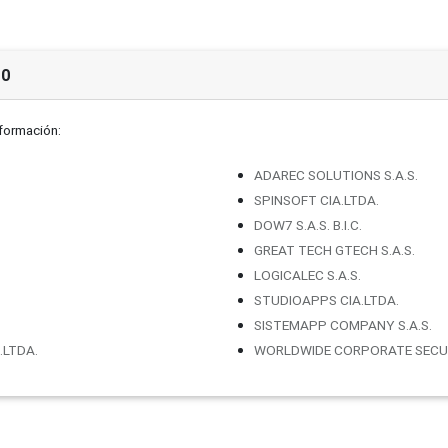
20
nformación:
ADAREC SOLUTIONS S.A.S.
SPINSOFT CIA.LTDA.
DOW7 S.A.S. B.I.C.
GREAT TECH GTECH S.A.S.
LOGICALEC S.A.S.
STUDIOAPPS CIA.LTDA.
SISTEMAPP COMPANY S.A.S.
.LTDA.
WORLDWIDE CORPORATE SECUR