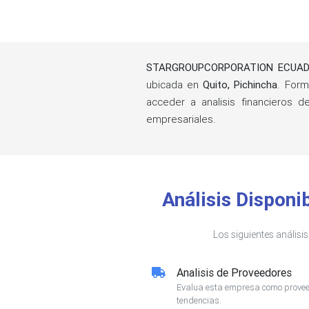
STARGROUPCORPORATION ECUADO
ubicada en
Quito, Pichincha
. For
acceder a analisis financieros 
empresariales.
Análisis Dispo
Los siguientes análisi
Analisis de Proveedores
Evalua esta empresa como proveed
tendencias.