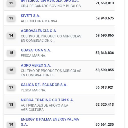
INTEGRACION AVICOLA ORO S.A.
71,659,813
12
CRÍA DE GANADO BOVINO Y BÚFALOS.
KIVETI S.A.
69,940,675
13
ACUICULTURA MARINA.
AGROVALENCIA C.A.
69,690,865
14
CULTIVO DE PRODUCTOS AGRÍCOLAS
EN COMBINACIÓN C...
GUAYATUNA S.A.
58,848,836
15
PESCA MARINA.
AGRO AEREO S.A.
58,590,855
16
CULTIVO DE PRODUCTOS AGRÍCOLAS
EN COMBINACIÓN C...
SALICA DEL ECUADOR S.A.
56,013,921
17
PESCA MARINA.
NOBOA TRADING CO TCN S.A.
52,520,413
18
ACTIVIDADES DE APOYO A LA
AGRICULTURA.
ENERGY & PALMA ENERGYPALMA
S.A.
50,664,235
19