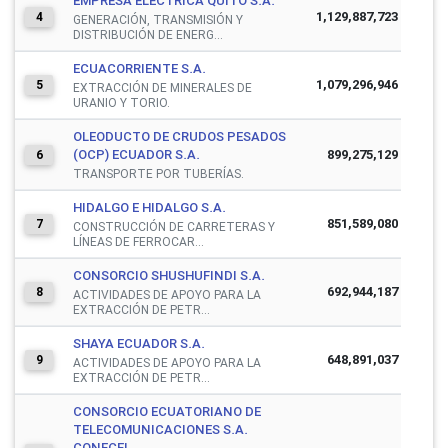
EMPRESA ELECTRICA QUITO S.A.
1,129,887,723
4
GENERACIÓN, TRANSMISIÓN Y
DISTRIBUCIÓN DE ENERG...
ECUACORRIENTE S.A.
1,079,296,946
5
EXTRACCIÓN DE MINERALES DE
URANIO Y TORIO.
OLEODUCTO DE CRUDOS PESADOS
(OCP) ECUADOR S.A.
899,275,129
6
TRANSPORTE POR TUBERÍAS.
HIDALGO E HIDALGO S.A.
851,589,080
7
CONSTRUCCIÓN DE CARRETERAS Y
LÍNEAS DE FERROCAR...
CONSORCIO SHUSHUFINDI S.A.
692,944,187
8
ACTIVIDADES DE APOYO PARA LA
EXTRACCIÓN DE PETR...
SHAYA ECUADOR S.A.
648,891,037
9
ACTIVIDADES DE APOYO PARA LA
EXTRACCIÓN DE PETR...
CONSORCIO ECUATORIANO DE
TELECOMUNICACIONES S.A.
CONECEL