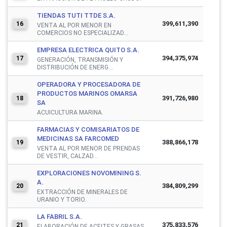
TIENDAS TUTI TTDE S.A.
399,611,390
16
VENTA AL POR MENOR EN
COMERCIOS NO ESPECIALIZAD...
EMPRESA ELECTRICA QUITO S.A.
394,375,974
17
GENERACIÓN, TRANSMISIÓN Y
DISTRIBUCIÓN DE ENERG...
OPERADORA Y PROCESADORA DE
PRODUCTOS MARINOS OMARSA
391,726,980
18
SA
ACUICULTURA MARINA.
FARMACIAS Y COMISARIATOS DE
MEDICINAS SA FARCOMED
388,866,178
19
VENTA AL POR MENOR DE PRENDAS
DE VESTIR, CALZAD...
EXPLORACIONES NOVOMINING S.
A.
384,809,299
20
EXTRACCIÓN DE MINERALES DE
URANIO Y TORIO.
LA FABRIL S.A.
375,833,576
21
ELABORACIÓN DE ACEITES Y GRASAS