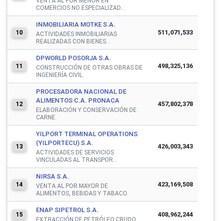
VENTA AL POR MENOR EN
COMERCIOS NO ESPECIALIZAD...
INMOBILIARIA MOTKE S.A.
511,071,533
10
ACTIVIDADES INMOBILIARIAS
REALIZADAS CON BIENES...
DPWORLD POSORJA S.A.
498,325,136
11
CONSTRUCCIÓN DE OTRAS OBRAS DE
INGENIERÍA CIVIL.
PROCESADORA NACIONAL DE
ALIMENTOS C.A. PRONACA
457,802,378
12
ELABORACIÓN Y CONSERVACIÓN DE
CARNE.
YILPORT TERMINAL OPERATIONS
(YILPORTECU) S.A.
426,003,343
13
ACTIVIDADES DE SERVICIOS
VINCULADAS AL TRANSPOR...
NIRSA S.A.
423,169,508
14
VENTA AL POR MAYOR DE
ALIMENTOS, BEBIDAS Y TABACO.
ENAP SIPETROL S.A.
408,962,244
15
EXTRACCIÓN DE PETRÓLEO CRUDO.