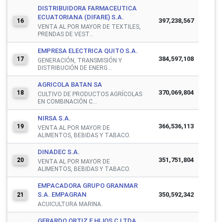
DISTRIBUIDORA FARMACEUTICA
ECUATORIANA (DIFARE) S.A.
397,238,567
16
VENTA AL POR MAYOR DE TEXTILES,
PRENDAS DE VEST...
EMPRESA ELECTRICA QUITO S.A.
384,597,108
17
GENERACIÓN, TRANSMISIÓN Y
DISTRIBUCIÓN DE ENERG...
AGRICOLA BATAN SA
370,069,804
18
CULTIVO DE PRODUCTOS AGRÍCOLAS
EN COMBINACIÓN C...
NIRSA S.A.
366,536,113
19
VENTA AL POR MAYOR DE
ALIMENTOS, BEBIDAS Y TABACO.
DINADEC S.A.
351,751,804
20
VENTA AL POR MAYOR DE
ALIMENTOS, BEBIDAS Y TABACO.
EMPACADORA GRUPO GRANMAR
S.A. EMPAGRAN
350,592,342
21
ACUICULTURA MARINA.
GERARDO ORTIZ E HIJOS C LTDA