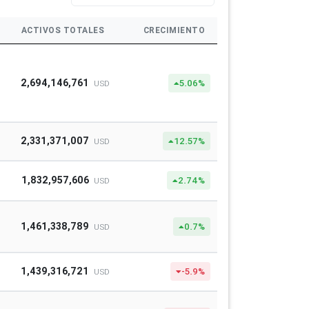
ACTIVOS TOTALES
CRECIMIENTO
2,694,146,761
5.06%
USD
2,331,371,007
12.57%
USD
1,832,957,606
2.74%
USD
1,461,338,789
0.7%
USD
1,439,316,721
-5.9%
USD