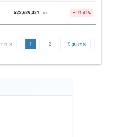
522,639,331
-17.61%
USD
nterior
1
2
Siguiente