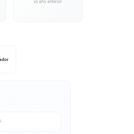
vs año anterior
ador
s.