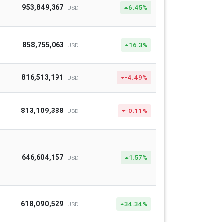
953,849,367
6.45%
USD
858,755,063
16.3%
USD
816,513,191
-4.49%
USD
813,109,388
-0.11%
USD
646,604,157
1.57%
USD
618,090,529
34.34%
USD