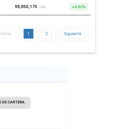
98,850,175
4.02%
USD
nterior
1
2
Siguiente
S DE CARTERA.