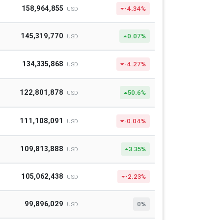
158,964,855
-4.34%
USD
145,319,770
0.07%
USD
134,335,868
-4.27%
USD
122,801,878
50.6%
USD
111,108,091
-0.04%
USD
109,813,888
3.35%
USD
105,062,438
-2.23%
USD
99,896,029
0%
USD