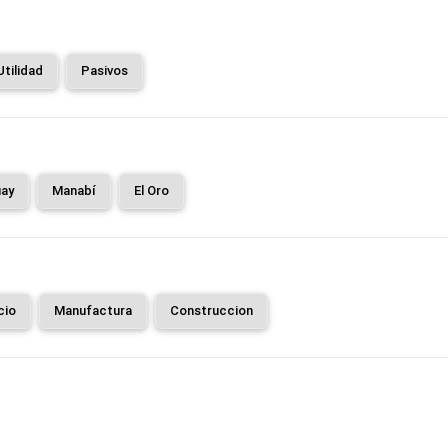
Utilidad
Pasivos
ay
Manabí
El Oro
cio
Manufactura
Construccion