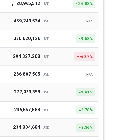
1,128,965,512
24.88%
USD
459,243,534
N/A
USD
330,620,126
9.68%
USD
294,327,208
-60.7%
USD
286,807,505
N/A
USD
277,933,358
9.81%
USD
236,557,588
3.78%
USD
234,804,684
8.36%
USD