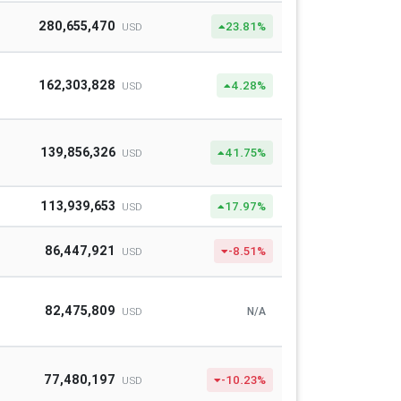
280,655,470
23.81%
USD
162,303,828
4.28%
USD
139,856,326
41.75%
USD
113,939,653
17.97%
USD
86,447,921
-8.51%
USD
82,475,809
N/A
USD
77,480,197
-10.23%
USD