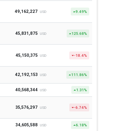
49,162,227
9.49%
USD
45,831,875
125.68%
USD
45,150,375
-18.4%
USD
42,192,153
111.86%
USD
40,568,344
1.31%
USD
35,576,297
-6.74%
USD
34,605,588
6.18%
USD