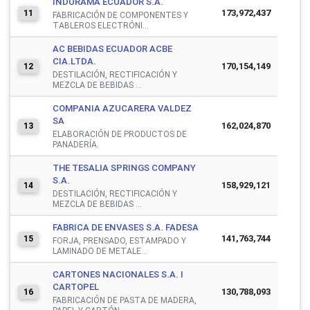
INDURAMA ECUADOR S.A.
173,972,437
11
FABRICACIÓN DE COMPONENTES Y
TABLEROS ELECTRÓNI...
AC BEBIDAS ECUADOR ACBE
CIA.LTDA.
170,154,149
12
DESTILACIÓN, RECTIFICACIÓN Y
MEZCLA DE BEBIDAS ...
COMPANIA AZUCARERA VALDEZ
SA
162,024,870
13
ELABORACIÓN DE PRODUCTOS DE
PANADERÍA.
THE TESALIA SPRINGS COMPANY
S.A.
158,929,121
14
DESTILACIÓN, RECTIFICACIÓN Y
MEZCLA DE BEBIDAS ...
FABRICA DE ENVASES S.A. FADESA
141,763,744
15
FORJA, PRENSADO, ESTAMPADO Y
LAMINADO DE METALE...
CARTONES NACIONALES S.A. I
CARTOPEL
130,788,093
16
FABRICACIÓN DE PASTA DE MADERA,