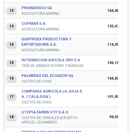
PROMARISCO SA
164,083,846
12
ACUICULTURA MARINA.
COFIMAR S.A.
125,074,818
13
ACUICULTURA MARINA.
GODPROEX PRODUCTORA Y
EXPORTADORA S.A.
114,051,279
14
ACUICULTURA MARINA.
INTEGRACION AVICOLA ORO S.A.
106,187,731
15
CRÍA DE GANADO BOVINO Y BÚFALOS.
PALMERAS DEL ECUADOR SA
104,836,271
16
CULTIVO DE UVAS.
COMPANIA AGRICOLA LA JULIA S.
A. ( CALAJUSA )
101,891,939
17
CULTIVO DE UVAS.
UTOPIA FARMS UTF S.A.S.
99,551,279
18
CULTIVO DE CEREALES (EXCEPTO
ARROZ), LEGUMBRES ...