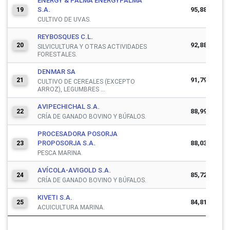
ENERGY & PALMA ENERGYPALMA
S.A.
95,881,974
19
CULTIVO DE UVAS.
REYBOSQUES C.L.
92,884,655
20
SILVICULTURA Y OTRAS ACTIVIDADES
FORESTALES.
DENMAR SA
91,796,985
21
CULTIVO DE CEREALES (EXCEPTO
ARROZ), LEGUMBRES ...
AVIPECHICHAL S.A.
88,990,888
22
CRÍA DE GANADO BOVINO Y BÚFALOS.
PROCESADORA POSORJA
PROPOSORJA S.A.
88,036,131
23
PESCA MARINA.
AVÍCOLA-AVIGOLD S.A.
85,728,598
24
CRÍA DE GANADO BOVINO Y BÚFALOS.
KIVETI S.A.
84,819,347
25
ACUICULTURA MARINA.