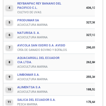
REYBANPAC REY BANANO DEL
PACIFICO C.L.
436,136,273
4
CULTIVO DE UVAS.
PRODUMAR SA
327,362,093
5
ACUICULTURA MARINA.
NATURISA S. A.
327,136,213
6
ACUICULTURA MARINA.
AVICOLA SAN ISIDRO S.A. AVISID
290,018,739
7
CRÍA DE GANADO BOVINO Y BÚFALOS.
AQUACARGILL DEL ECUADOR
CIA.LTDA.
262,844,991
8
ACUICULTURA MARINA.
LIMBOMAR S.A.
255,345,786
9
ACUICULTURA MARINA.
ALIMENTSA S.A
188,522,964
10
ACUICULTURA MARINA.
SALICA DEL ECUADOR S.A.
173,649,464
11
PESCA MARINA.