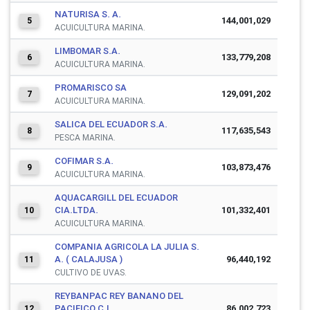
NATURISA S. A.
144,001,029
5
ACUICULTURA MARINA.
LIMBOMAR S.A.
133,779,208
6
ACUICULTURA MARINA.
PROMARISCO SA
129,091,202
7
ACUICULTURA MARINA.
SALICA DEL ECUADOR S.A.
117,635,543
8
PESCA MARINA.
COFIMAR S.A.
103,873,476
9
ACUICULTURA MARINA.
AQUACARGILL DEL ECUADOR
CIA.LTDA.
101,332,401
10
ACUICULTURA MARINA.
COMPANIA AGRICOLA LA JULIA S.
A. ( CALAJUSA )
96,440,192
11
CULTIVO DE UVAS.
REYBANPAC REY BANANO DEL
PACIFICO C.L.
86,002,723
12