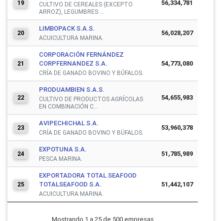
56,334,781
19
CULTIVO DE CEREALES (EXCEPTO
ARROZ), LEGUMBRES ...
LIMBOPACK S.A.S.
56,028,207
20
ACUICULTURA MARINA.
CORPORACIÓN FERNÁNDEZ
CORPFERNANDEZ S.A.
54,773,080
21
CRÍA DE GANADO BOVINO Y BÚFALOS.
PRODUAMBIEN S.A.S.
54,655,983
22
CULTIVO DE PRODUCTOS AGRÍCOLAS
EN COMBINACIÓN C...
AVIPECHICHAL S.A.
53,960,378
23
CRÍA DE GANADO BOVINO Y BÚFALOS.
EXPOTUNA S.A.
51,785,989
24
PESCA MARINA.
EXPORTADORA TOTAL SEAFOOD
TOTALSEAFOOD S.A.
51,442,107
25
ACUICULTURA MARINA.
Mostrando 1 a 25 de 500 empresas