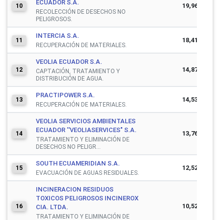
ECUADOR S.A.
19,964,399
10
RECOLECCIÓN DE DESECHOS NO
PELIGROSOS.
INTERCIA S.A.
18,410,399
11
RECUPERACIÓN DE MATERIALES.
VEOLIA ECUADOR S.A.
14,872,038
12
CAPTACIÓN, TRATAMIENTO Y
DISTRIBUCIÓN DE AGUA.
PRACTIPOWER S.A.
14,539,530
13
RECUPERACIÓN DE MATERIALES.
VEOLIA SERVICIOS AMBIENTALES
ECUADOR ''VEOLIASERVICES" S.A.
13,764,815
14
TRATAMIENTO Y ELIMINACIÓN DE
DESECHOS NO PELIGR...
SOUTH ECUAMERIDIAN S.A.
12,527,780
15
EVACUACIÓN DE AGUAS RESIDUALES.
INCINERACION RESIDUOS
TOXICOS PELIGROSOS INCINEROX
10,520,568
16
CIA. LTDA.
TRATAMIENTO Y ELIMINACIÓN DE