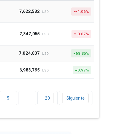
7,622,582
-1.06%
USD
7,347,055
-3.87%
USD
7,024,837
68.35%
USD
6,983,795
0.97%
USD
5
…
20
Siguiente