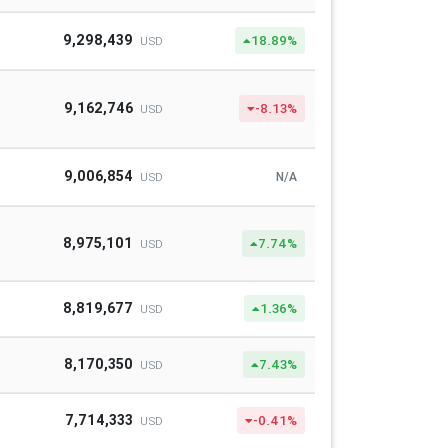
9,298,439
18.89%
USD
9,162,746
-8.13%
USD
9,006,854
N/A
USD
8,975,101
7.74%
USD
8,819,677
1.36%
USD
8,170,350
7.43%
USD
7,714,333
-0.41%
USD