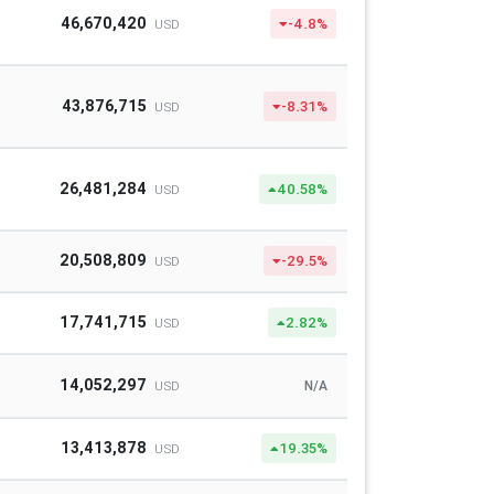
46,670,420
-4.8%
USD
43,876,715
-8.31%
USD
26,481,284
40.58%
USD
20,508,809
-29.5%
USD
17,741,715
2.82%
USD
14,052,297
N/A
USD
13,413,878
19.35%
USD